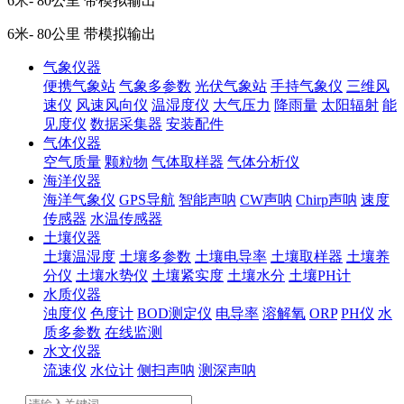
6米- 80公里 带模拟输出
6米- 80公里 带模拟输出
气象仪器
便携气象站
气象多参数
光伏气象站
手持气象仪
三维风
速仪
风速风向仪
温湿度仪
大气压力
降雨量
太阳辐射
能
见度仪
数据采集器
安装配件
气体仪器
空气质量
颗粒物
气体取样器
气体分析仪
海洋仪器
海洋气象仪
GPS导航
智能声呐
CW声呐
Chirp声呐
速度
传感器
水温传感器
土壤仪器
土壤温湿度
土壤多参数
土壤电导率
土壤取样器
土壤养
分仪
土壤水势仪
土壤紧实度
土壤水分
土壤PH计
水质仪器
浊度仪
色度计
BOD测定仪
电导率
溶解氧
ORP
PH仪
水
质多参数
在线监测
水文仪器
流速仪
水位计
侧扫声呐
测深声呐