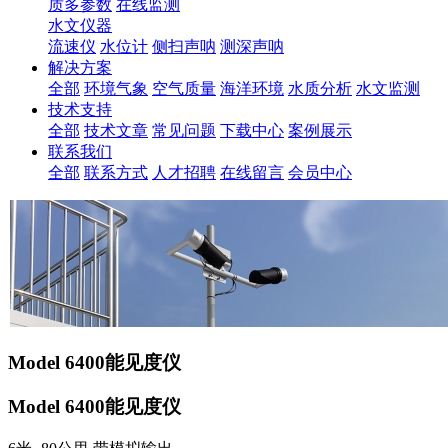
质多参数
在线监测
水文仪器
流速仪
水位计
侧扫声呐
测深声呐
解决方案
全部
环境气象
空气质量
海洋环境
水质分析
水文监测
技术支持
全部
技术文章
常见问题
下载中心
案例展示
联系我们
全部
联系方式
人才招聘
在线留言
会员中心
Model 6400能见度仪
Model 6400能见度仪