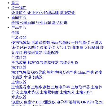
首页
关于我们
企业简介
企业文化
代理品牌
资质荣誉
新闻中心
全部
公司新闻
行业新闻
新品动态
产品中心
全部
气象仪器
便携气象站
气象多参数
光伏气象站
手持气象仪
三维风
速仪
风速风向仪
温湿度仪
大气压力
降雨量
太阳辐射
能
见度仪
数据采集器
安装配件
气体仪器
空气质量
颗粒物
气体取样器
气体分析仪
海洋仪器
海洋气象仪
GPS导航
智能声呐
CW声呐
Chirp声呐
速度
传感器
水温传感器
土壤仪器
土壤温湿度
土壤多参数
土壤电导率
土壤取样器
土壤养
分仪
土壤水势仪
土壤紧实度
土壤水分
土壤PH计
水质仪器
浊度仪
色度计
BOD测定仪
电导率
溶解氧
ORP
PH仪
水