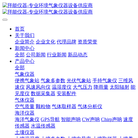
首页
关于我们
企业简介
企业文化
代理品牌
资质荣誉
新闻中心
全部
公司新闻
行业新闻
新品动态
产品中心
全部
气象仪器
便携气象站
气象多参数
光伏气象站
手持气象仪
三维风
速仪
风速风向仪
温湿度仪
大气压力
降雨量
太阳辐射
能
见度仪
数据采集器
安装配件
气体仪器
空气质量
颗粒物
气体取样器
气体分析仪
海洋仪器
海洋气象仪
GPS导航
智能声呐
CW声呐
Chirp声呐
速度
传感器
水温传感器
土壤仪器