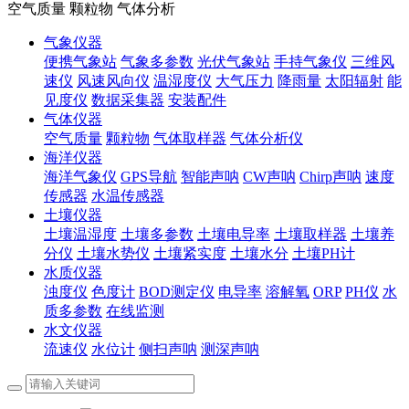
空气质量 颗粒物 气体分析
气象仪器
便携气象站
气象多参数
光伏气象站
手持气象仪
三维风
速仪
风速风向仪
温湿度仪
大气压力
降雨量
太阳辐射
能
见度仪
数据采集器
安装配件
气体仪器
空气质量
颗粒物
气体取样器
气体分析仪
海洋仪器
海洋气象仪
GPS导航
智能声呐
CW声呐
Chirp声呐
速度
传感器
水温传感器
土壤仪器
土壤温湿度
土壤多参数
土壤电导率
土壤取样器
土壤养
分仪
土壤水势仪
土壤紧实度
土壤水分
土壤PH计
水质仪器
浊度仪
色度计
BOD测定仪
电导率
溶解氧
ORP
PH仪
水
质多参数
在线监测
水文仪器
流速仪
水位计
侧扫声呐
测深声呐