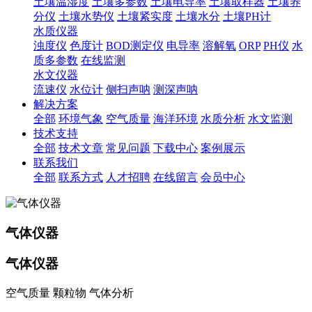
土壤温湿度
土壤多参数
土壤电导率
土壤取样器
土壤养
分仪
土壤水势仪
土壤紧实度
土壤水分
土壤PH计
水质仪器
浊度仪
色度计
BOD测定仪
电导率
溶解氧
ORP
PH仪
水
质多参数
在线监测
水文仪器
流速仪
水位计
侧扫声呐
测深声呐
解决方案
全部
环境气象
空气质量
海洋环境
水质分析
水文监测
技术支持
全部
技术文章
常见问题
下载中心
案例展示
联系我们
全部
联系方式
人才招聘
在线留言
会员中心
气体仪器
气体仪器
空气质量 颗粒物 气体分析